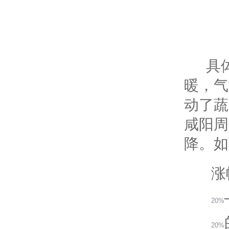
具
暖，气
动了蔬
咸阳周
降。如
涨
20%
20%