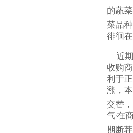
的蔬菜
菜品种
徘徊在
近期
收购商
利于正
涨，本
交替，
气
在
(
期断茬