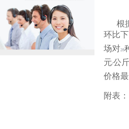
根据
环比下
场对
28
元
公
/
价格最
附表：