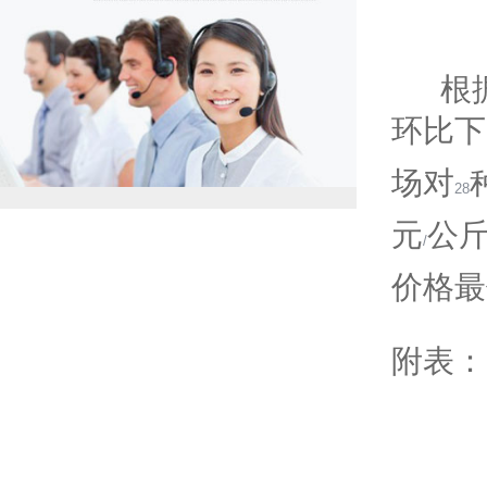
根据
环比下
场对
28
元
公
/
价格最
附表：